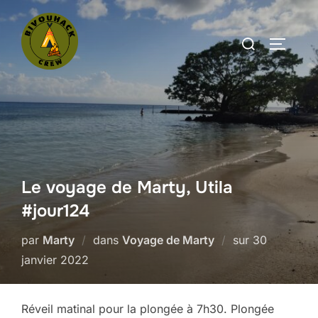
Aller
au
Rechercher :
PERMUT
contenu
Le voyage de Marty, Utila
#jour124
Publié
par
Marty
dans
Voyage de Marty
sur
30
le
janvier 2022
Réveil matinal pour la plongée à 7h30. Plongée