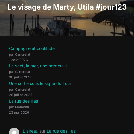
l’article
Le visage de Marty, Utila #jour123
Campagne et coolitude
par Cancrelat
1 août 2026
Le vent, la mer, une ratatouille
par Cancrelat
30 juillet 2026
Une sortie sous le signe du Tour
par Cancrelat
26 juillet 2026
La rue des lilas
par Moineau
23 mai 2026
Blaireau
sur
La rue des lilas