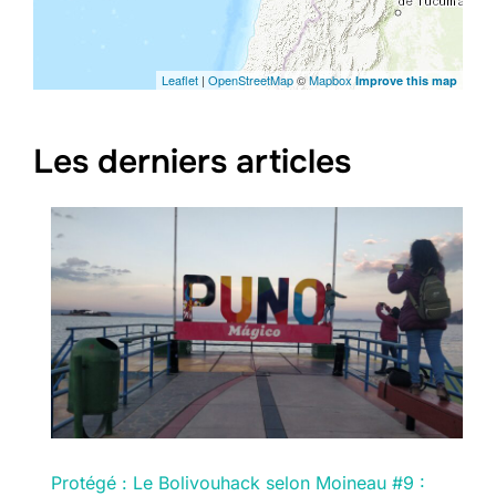
Leaflet
|
OpenStreetMap
©
Mapbox
Improve this map
Les derniers articles
Protégé : Le Bolivouhack selon Moineau #9 :