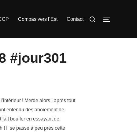
Rechercher :
CCP
Compas vers l’Est
Contact
PERMUTER
8 #jour301
’intérieur ! Merde alors ! après tout
ls ont entendu des aboiement de
 fait bouffer en essayant de
 ! Il se passe à peu près cette