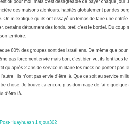
’est ok pour moi, mais c’est désagréable de payer chaque jour un
ncière des maisons alentours, habités globalement par des berg
de. On m’explique qu’ils ont essayé un temps de faire une entré
r, certains détournent des fonds, bref, c’est le bordel. Du coup 
on territoire.
rceque 80% des groupes sont des Israéliens. De même que pour eu
ême pas forcément envie mais bon, c’est bien vu, ils font tous 
tif qu’après 2 ans de service militaire les mecs ne portent pas le
utre : ils n’ont pas envie d’être là. Que ce soit au service mili
utre chose. Je trouve ca encore plus dommage de faire quelque
e d’être là.
 Post-Huayhuash 1 #jour302