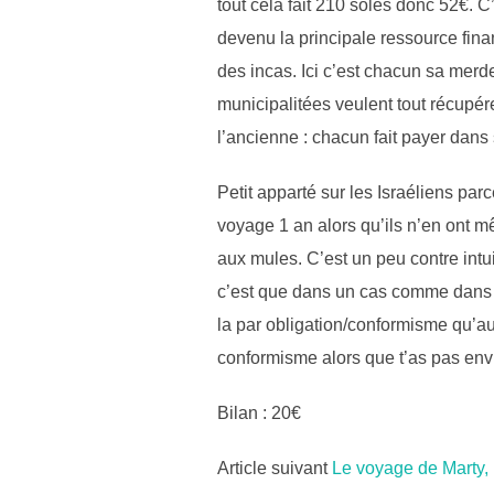
tout cela fait 210 soles donc 52€. C
devenu la principale ressource fina
des incas. Ici c’est chacun sa mer
municipalitées veulent tout récupére
l’ancienne : chacun fait payer dans s
Petit apparté sur les Israéliens pa
voyage 1 an alors qu’ils n’en ont m
aux mules. C’est un peu contre intui
c’est que dans un cas comme dans l’a
la par obligation/conformisme qu’a
conformisme alors que t’as pas envi
Bilan : 20€
Post
Article suivant
Le voyage de Marty,