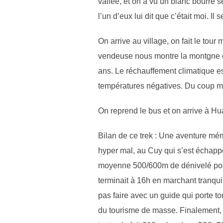
vallée, et on a vu un blanc bourré s
l’un d’eux lui dit que c’était moi. Il
On arrive au village, on fait le tour
vendeuse nous montre la montgne et s
ans. Le réchauffement climatique est 
températures négatives. Du coup mê
On reprend le bus et on arrive à Hu
Bilan de ce trek : Une aventure mé
hyper mal, au Cuy qui s’est échappé,
moyenne 500/600m de dénivelé positi
terminait à 16h en marchant tranqui
pas faire avec un guide qui porte to
du tourisme de masse. Finalement, o