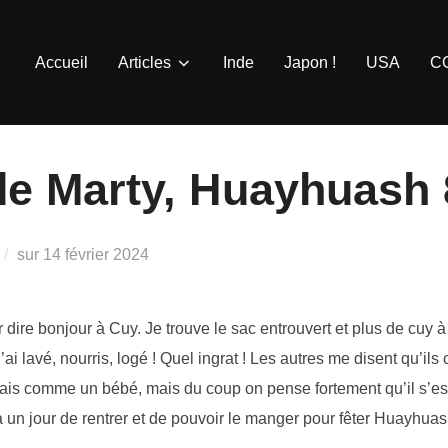
Accueil
Articles
Inde
Japon !
USA
C
de Marty, Huayhuash 
Publié
sur
14 février 2024
le
dire bonjour à Cuy. Je trouve le sac entrouvert et plus de cuy à l
ai lavé, nourris, logé ! Quel ingrat ! Les autres me disent qu’i
ais comme un bébé, mais du coup on pense fortement qu’il s’est
à un jour de rentrer et de pouvoir le manger pour fêter Huayhuash