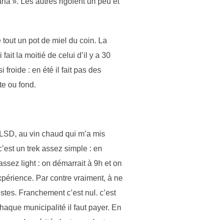
aha ». Les autres rigolent un peu et
é tout un pot de miel du coin. La
ait la moitié de celui d’il y a 30
froide : en été il fait pas des
te ou fond.
 LSD, au vin chaud qui m’a mis
c’est un trek assez simple : en
sez light : on démarrait à 9h et on
xpérience. Par contre vraiment, à ne
istes. Franchement c’est nul. c’est
aque municipalité il faut payer. En