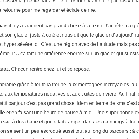
e casser la gueule haha ». Je lui répond « ah oui ? j’ai pas vu h
 se retourne pour me regarder et éclate de rire.
 mais il n’y a vraiment pas grand chose à faire ici. J’achète malgr
on glacier juste à coté et nous dit que le glacier d’aujourd’hui f
hyper sévère ici. C’est une région avec de l’altitude mais pas si 
me 1°C ca fait une différence énorme sur un glacier qui subsis
araz. Chacun rentre chez lui et se repose.
morable grâce à toute la troupe, aux montagnes incroyables, au
 aux températures négatives et aux truites de rivière. Au final, 
f par jour c’est pas grand chose. Idem en terme de kms c’est as
lle et en faisant une heure de pause à midi. Une super bonne e
n sac à dos d’ane et qui te fait camper dans les campings à tour
n se sent un peu escroqué aussi tout au long du parcours : à ch