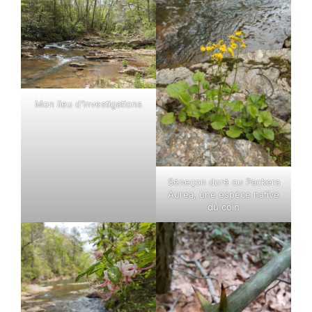
Mon lieu d’investigations
Séneçon doré ou Packera
Aurea, une espèce native
du coin