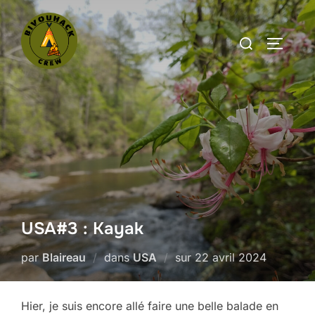
Aller
au
Rechercher :
PERMUT
contenu
USA#3 : Kayak
Publié
par
Blaireau
dans
USA
sur
22 avril 2024
le
Hier, je suis encore allé faire une belle balade en