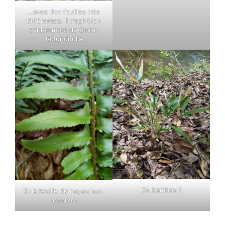
…avec des feuilles très
différentes. Il s’agit bien
évidemment de Smilax
Rotundifolia
Du bambou !
Et la feuille du
Polystic faux-
acrostiche