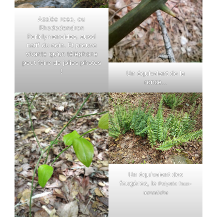
Azalée rose, ou
Rhododendron
Periclymenoides, aussi
natif du coin. Et preuve
vivante qu’un téléphone
peut faire de jolies photos
!
Un équivalent de la
ronce…
Un équivalent des
fougères, le
Polystic faux-
acrostiche