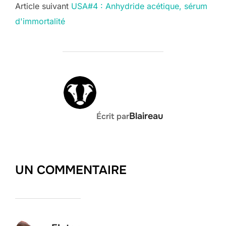
Post
Article suivant
USA#4 : Anhydride acétique, sérum
d'immortalité
navigation
AUTEUR DE LA PUBLICATION
Blaireau
Écrit par
UN COMMENTAIRE