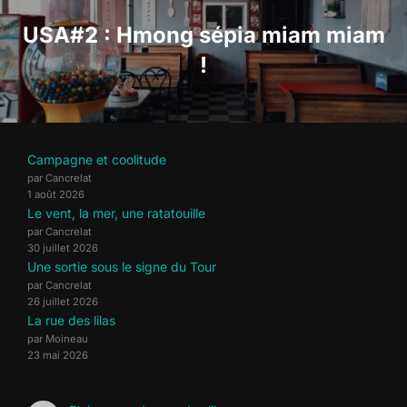
l’article
USA#2 : Hmong sépia miam miam
!
Campagne et coolitude
par Cancrelat
1 août 2026
Le vent, la mer, une ratatouille
par Cancrelat
30 juillet 2026
Une sortie sous le signe du Tour
par Cancrelat
26 juillet 2026
La rue des lilas
par Moineau
23 mai 2026