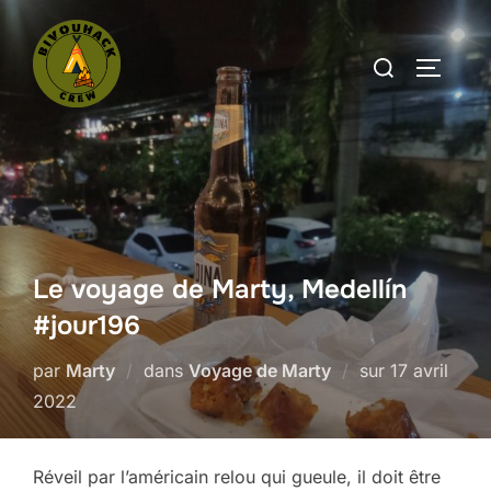
Aller
au
Rechercher :
PERMUT
contenu
Le voyage de Marty, Medellín
#jour196
Publié
par
Marty
dans
Voyage de Marty
sur
17 avril
le
2022
Réveil par l’américain relou qui gueule, il doit être