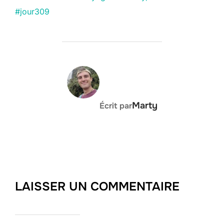
#jour309
navigation
AUTEUR DE LA PUBLICATION
Marty
Écrit par
LAISSER UN COMMENTAIRE