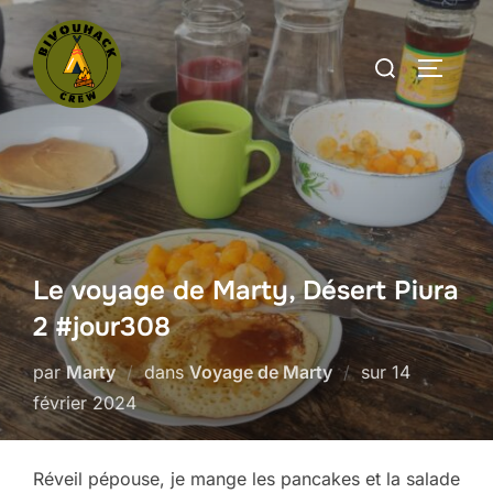
Aller
au
Rechercher :
PERMUT
contenu
Le voyage de Marty, Désert Piura
2 #jour308
Publié
par
Marty
dans
Voyage de Marty
sur
14
le
février 2024
Réveil pépouse, je mange les pancakes et la salade