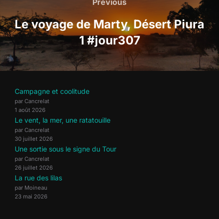
de
Previous
Previous
l’article
Le voyage de Marty, Désert Piura
1 #jour307
Campagne et coolitude
par Cancrelat
1 août 2026
Le vent, la mer, une ratatouille
par Cancrelat
30 juillet 2026
Une sortie sous le signe du Tour
par Cancrelat
26 juillet 2026
La rue des lilas
par Moineau
23 mai 2026