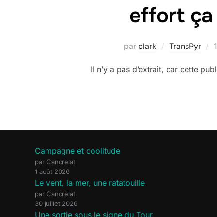
effort ç
P
par
clark
TransPyr
l
Il n’y a pas d’extrait, car cette pub
Campagne et coolitude
par Cancrelat
1 août 2026
Le vent, la mer, une ratatouille
par Cancrelat
30 juillet 2026
Une sortie sous le signe du Tour