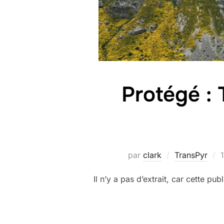
Protégé : 
P
par
clark
TransPyr
l
Il n’y a pas d’extrait, car cette pub