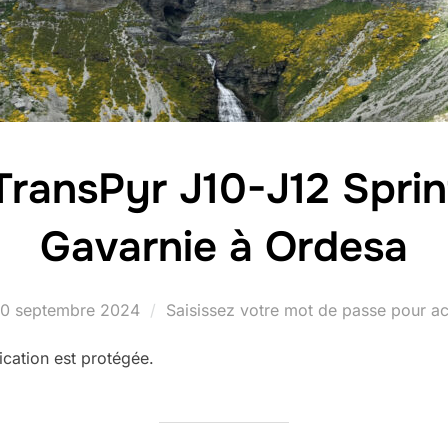
TransPyr J10-J12 Sprin
Gavarnie à Ordesa
ublié
10 septembre 2024
Saisissez votre mot de passe pour a
e
lication est protégée.