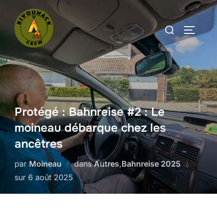
Aller
au
Rechercher :
PERMUT
contenu
Protégé : Bahnreise #2 : Le
moineau débarque chez les
ancêtres
par
Moineau
dans
Autres
,
Bahnreise 2025
Publié
sur
6 août 2025
le