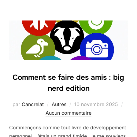
Comment se faire des amis : big
nerd edition
Publié
par
Cancrelat
Autres
10 novembre 2025
le
Aucun commentaire
Commençons comme tout livre de développement
personnel. J’étais un grand timide. Je me souviens