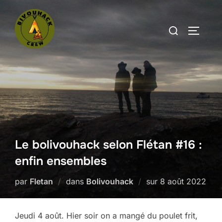
Aller
au
Rechercher :
PERMUT
contenu
Le bolivouhack selon Flétan #16 :
enfin ensembles
Publié
par
Fletan
dans
Bolivouhack
sur
8 août 2022
le
Jeudi 4 août. Hier soir on a mangé du poulet frit,