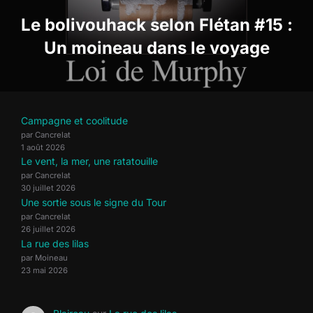
l’article
Le bolivouhack selon Flétan #15 :
Un moineau dans le voyage
Campagne et coolitude
par Cancrelat
1 août 2026
Le vent, la mer, une ratatouille
par Cancrelat
30 juillet 2026
Une sortie sous le signe du Tour
par Cancrelat
26 juillet 2026
La rue des lilas
par Moineau
23 mai 2026