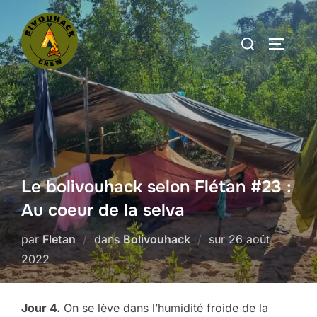
Aller
au
Rechercher :
PERMUT
contenu
Le bolivouhack selon Flétan #23 :
Au coeur de la selva
Publié
par
Fletan
dans
Bolivouhack
sur
26 août
le
2022
Jour 4.
On se lève dans l’humidité froide de la