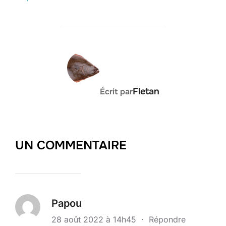
navigation
AUTEUR DE LA PUBLICATION
Fletan
Écrit par
UN COMMENTAIRE
Papou
28 août 2022 à 14h45
·
Répondre