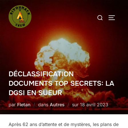
Aller
au
Rechercher :
PERMUT
contenu
DÉCLASSIFICATION
DOCUMENTS TOP SECRETS: LA
DGSI EN SUEUR
Publié
par
Fletan
dans
Autres
sur
18 avril 2023
le
Après 62 ans d’attente et de mystères, les plans de