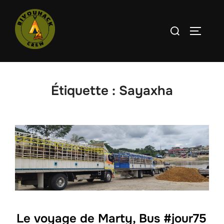
Aller
au
Rechercher :
PERMUT
contenu
Étiquette :
Sayaxha
Le voyage de Marty, Bus #jour75