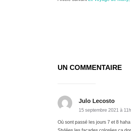
Post
navigation
UN COMMENTAIRE
Julo Lecosto
15 septembre 2021 à 11
Où sont passé les jours 7 et 8 haha
Stylées les façades colorées ça don