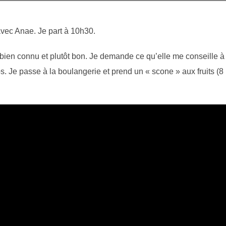
 avec Anae. Je part à 10h30.
bien connu et plutôt bon. Je demande ce qu’elle me conseille 
os. Je passe à la boulangerie et prend un « scone » aux fruits (8