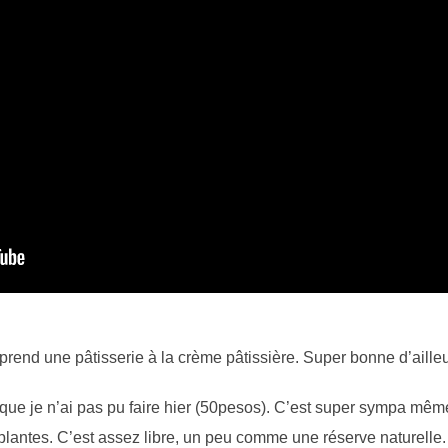
eprend une pâtisserie à la crème pâtissière. Super bonne d’ailleu
que je n’ai pas pu faire hier (50pesos). C’est super sympa même
plantes. C’est assez libre, un peu comme une réserve naturelle.