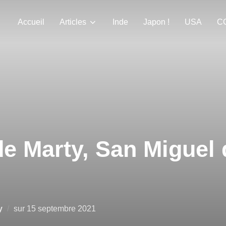
Accueil
Articles
Inde
Japon !
USA
C
e Marty, San Miguel 
Publié
y
sur
15 septembre 2021
le