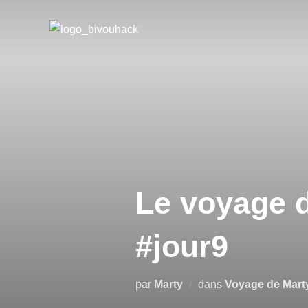
Aller
au
contenu
Le voyage d
#jour9
par
Marty
dans
Voyage de Mart