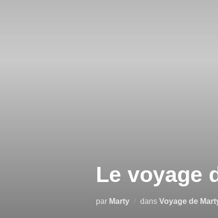
Aller
au
contenu
Le voyage d
par
Marty
dans
Voyage de Mart