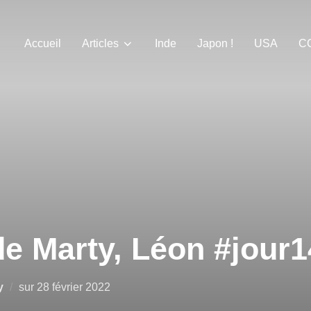
Accueil
Articles
Inde
Japon !
USA
C
e Marty, Léon #jour1
Publié
y
sur
28 février 2022
le