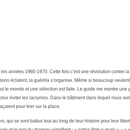
 les années 1960-1970. Cette fois c’est une révolution contre la
ations éclatent, la guérilla s’organise. Même si beaucoup veulen
tout le monde et une sélection est faite. Le guide me montre une
e pour éviter les lacrymos. Dans le bâtiment dans lequel nous so
aient pour tirer sur la place.
, qui se sont battus tout au long de leur histoire pour leur liber
ge et le noir du drapeau signifient : « patria libre o murir » – > «