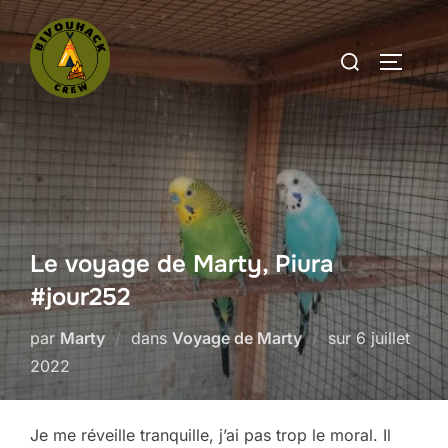
Aller
au
Rechercher :
PERMUT
contenu
Le voyage de Marty, Piura
#jour252
Publié
par
Marty
dans
Voyage de Marty
sur
6 juillet
le
2022
Je me réveille tranquille, j’ai pas trop le moral. Il