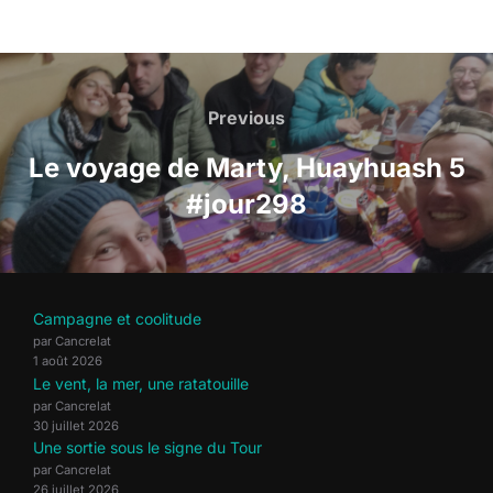
Navigation
de
Previous
Previous
l’article
Le voyage de Marty, Huayhuash 5
#jour298
Campagne et coolitude
par Cancrelat
1 août 2026
Le vent, la mer, une ratatouille
par Cancrelat
30 juillet 2026
Une sortie sous le signe du Tour
par Cancrelat
26 juillet 2026