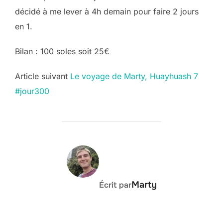
décidé à me lever à 4h demain pour faire 2 jours
en 1.
Bilan : 100 soles soit 25€
Post
Article suivant
Le voyage de Marty, Huayhuash 7
#jour300
navigation
AUTEUR DE LA PUBLICATION
Marty
Écrit par