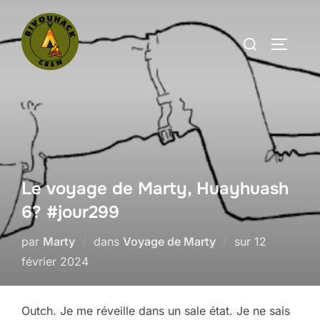
Aller
au
Rechercher :
PERMUT
contenu
Le voyage de Marty, Huayhuash
6? #jour299
Publié
par
Marty
dans
Voyage de Marty
sur
12
le
février 2024
Outch. Je me réveille dans un sale état. Je ne sais