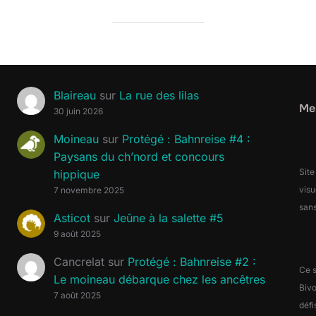
Blaireau
sur
La rue des lilas
Men
30 juin 2026
Moineau
sur
Protégé : Bahnreise #4 :
Paysans du ch’nord et concours
Site
hippique
visu
7 novembre 2025
sans
Asticot
sur
Jeûne à la salette #5
9 août 2025
Cancrelat
sur
Protégé : Bahnreise #2 :
Ce s
Le moineau débarque chez les ancêtres
Biv
7 août 2025
défi