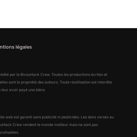
tions légales
 édité par le BivouHack Crew. Toutes les productions écrites et
elles sont la propriété des auteurs. Toute réutilisation est interdite
 leur avoir payé une bière.
ite web est garanti sans publicité ni pesticides. Les dons versés au
ouHack Crew rendent le monde meilleur mais ne sont pas
scalisables.