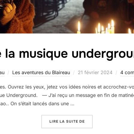
 la musique undergro
Publié
au
Les aventures du Blaireau
21 février 2024
4 com
le
ttes. Ouvrez les yeux, jetez vos idées noires et accrochez-v
 Underground. — J’ai reçu un message en fin de matinée. L
ao.. On s’était lancés dans une …
« DE LA MUSIQUE UND
LIRE LA SUITE DE