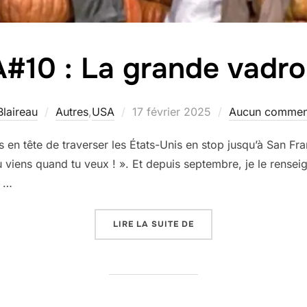
#10 : La grande vadrou
Publié
Blaireau
Autres
,
USA
17 février 2025
Aucun commen
le
s en tête de traverser les États-Unis en stop jusqu’à San Fra
 tu viens quand tu veux ! ». Et depuis septembre, je le renseig
n …
« USA#10 : LA GRANDE 
LIRE LA SUITE DE