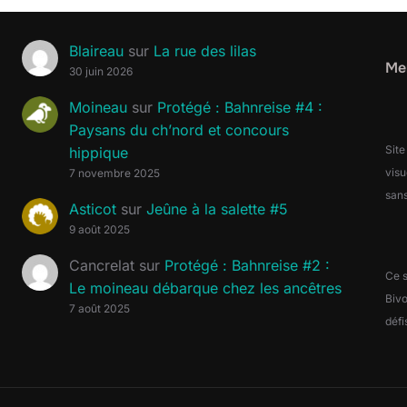
Blaireau
sur
La rue des lilas
Men
30 juin 2026
Moineau
sur
Protégé : Bahnreise #4 :
Paysans du ch’nord et concours
Site
hippique
visu
7 novembre 2025
sans
Asticot
sur
Jeûne à la salette #5
9 août 2025
Cancrelat
sur
Protégé : Bahnreise #2 :
Ce s
Le moineau débarque chez les ancêtres
Biv
7 août 2025
défi