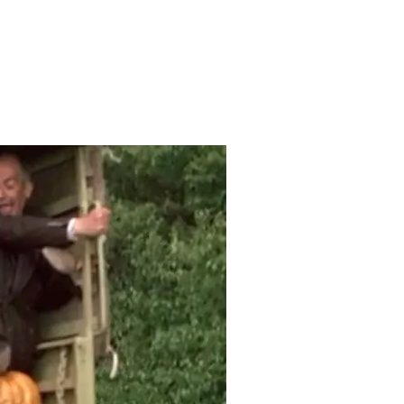
S VIVRE AUX ÉTATS-UNIS, CE SERAIT LÀ »