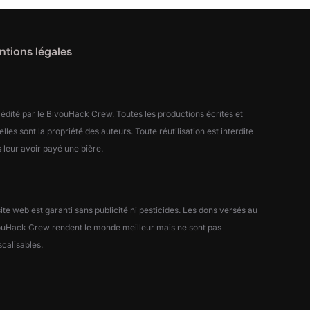
tions légales
 édité par le BivouHack Crew. Toutes les productions écrites et
elles sont la propriété des auteurs. Toute réutilisation est interdite
 leur avoir payé une bière.
ite web est garanti sans publicité ni pesticides. Les dons versés au
ouHack Crew rendent le monde meilleur mais ne sont pas
scalisables.