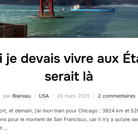
 je devais vivre aux Ét
serait là
Publié
par
Blaireau
USA
26 mars 2025
2 commentaires
le
port, et demain, j’ai mon train pour Chicago : 3924 km et 52
ns pour le moment de San Francisco, car il n’y a qu’une seul
et …