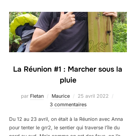
La Réunion #1 : Marcher sous la
pluie
Publié
par
Fletan
Maurice
25 avril 2022
le
3 commentaires
Du 12 au 23 avril, on était à la Réunion avec Anna
pour tenter le grr2, le sentier qui traverse l’île du
nord au sud. Mais comme on est des fous, on l’a