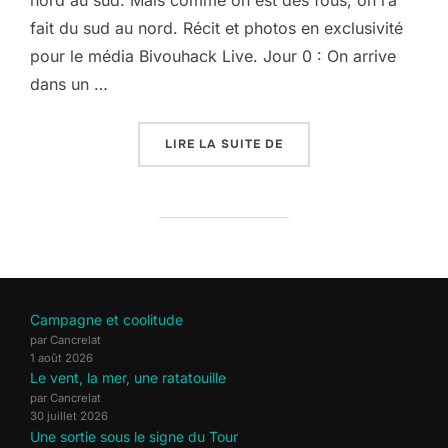
fait du sud au nord. Récit et photos en exclusivité
pour le média Bivouhack Live. Jour 0 : On arrive
dans un …
« LA RÉUNION #1 : MAR
LIRE LA SUITE DE
Campagne et coolitude
par Cancrelat
1 août 2026
Le vent, la mer, une ratatouille
par Cancrelat
30 juillet 2026
Une sortie sous le signe du Tour