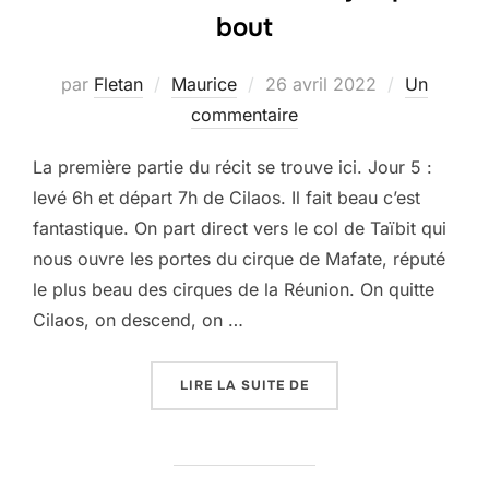
bout
Publié
par
Fletan
Maurice
26 avril 2022
Un
le
commentaire
La première partie du récit se trouve ici. Jour 5 :
levé 6h et départ 7h de Cilaos. Il fait beau c’est
fantastique. On part direct vers le col de Taïbit qui
nous ouvre les portes du cirque de Mafate, réputé
le plus beau des cirques de la Réunion. On quitte
Cilaos, on descend, on …
« LA RÉUNION #2 : MA
LIRE LA SUITE DE