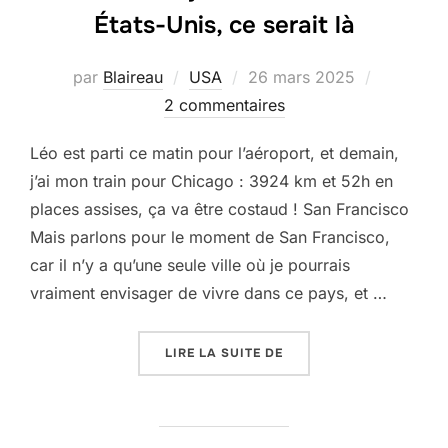
États-Unis, ce serait là
Publié
par
Blaireau
USA
26 mars 2025
le
2 commentaires
Léo est parti ce matin pour l’aéroport, et demain,
j’ai mon train pour Chicago : 3924 km et 52h en
places assises, ça va être costaud ! San Francisco
Mais parlons pour le moment de San Francisco,
car il n’y a qu’une seule ville où je pourrais
vraiment envisager de vivre dans ce pays, et …
« USA #24: SI JE DEVAI
LIRE LA SUITE DE