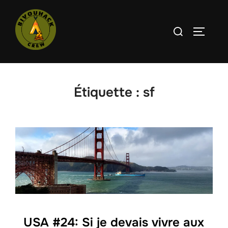
Aller
au
Rechercher :
PERMUT
contenu
Étiquette :
sf
USA #24: Si je devais vivre aux