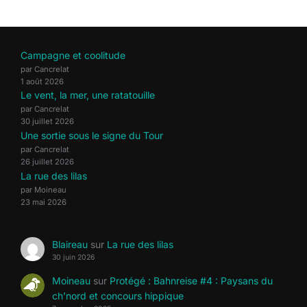
Campagne et coolitude
par Cancrelat
1 août 2026
Le vent, la mer, une ratatouille
par Cancrelat
30 juillet 2026
Une sortie sous le signe du Tour
par Cancrelat
26 juillet 2026
La rue des lilas
par Moineau
23 mai 2026
Blaireau
sur
La rue des lilas
30 juin 2026
Moineau
sur
Protégé : Bahnreise #4 : Paysans du
ch’nord et concours hippique