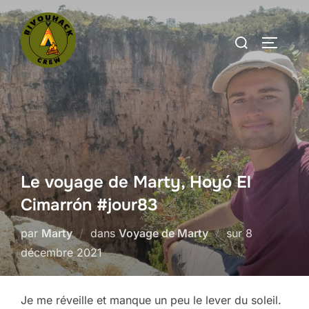
Aller
au
Rechercher :
PERMUT
contenu
Le voyage de Marty, Hoyó El
Cimarrón #jour83
Publié
par
Marty
dans
Voyage de Marty
sur
8
le
décembre 2021
Je me réveille et manque un peu le lever du soleil.