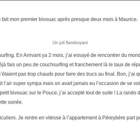
fin fait mon premier bivouac après presque deux mois à Maurice.
Un joli flamboyant
surfing. En Arrivant ya 2 mois, j’ai essayé de rencontrer du mo
éjà fais un peu de couchsurfing et franchement là le taux de rép
n’étaient pas trop chauds pour faire des trucs au final. Bon, j’
vait l’air super sympa mais on avait jamais eu l’occasion de se vo
petit bivouac sur le Pouce, j’ai accepté tout de suite ! La rand
ette soirée.
ticuliers. Je rentre en vitesse à l’appartement à Péreybère part