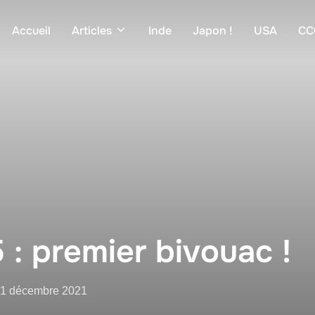
Accueil
Articles
Inde
Japon !
USA
CC
 : premier bivouac !
ublié
11 décembre 2021
e