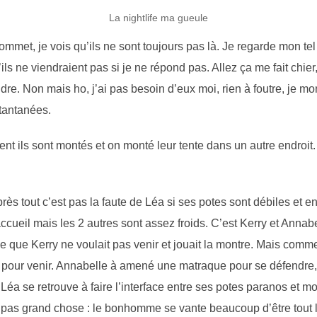
La nightlife ma gueule
sommet, je vois qu’ils ne sont toujours pas là. Je regarde mon te
ls ne viendraient pas si je ne répond pas. Allez ça me fait chier, 
tendre. Non mais ho, j’ai pas besoin d’eux moi, rien à foutre, j
stantanées.
 ils sont montés et on monté leur tente dans un autre endroit. 
près tout c’est pas la faute de Léa si ses potes sont débiles et e
cueil mais les 2 autres sont assez froids. C’est Kerry et Annabe
e que Kerry ne voulait pas venir et jouait la montre. Mais comme
r pour venir. Annabelle à amené une matraque pour se défendre, 
Léa se retrouve à faire l’interface entre ses potes paranos et m
re pas grand chose : le bonhomme se vante beaucoup d’être tout