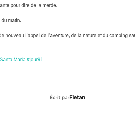
ante pour dire de la merde.
du matin.
de nouveau l’appel de l’aventure, de la nature et du camping sau
 Santa Maria #jour91
AUTEUR DE LA PUBLICATION
Fletan
Écrit par