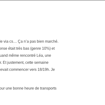
nde via cs… Ça n’a pas bien marché.
onse était très bas (genre 10%) et
ai quand même rencontré Léa, une
ir. Et justement, cette semaine
o devait commencer vers 18/19h. Je
 pour une bonne heure de transports