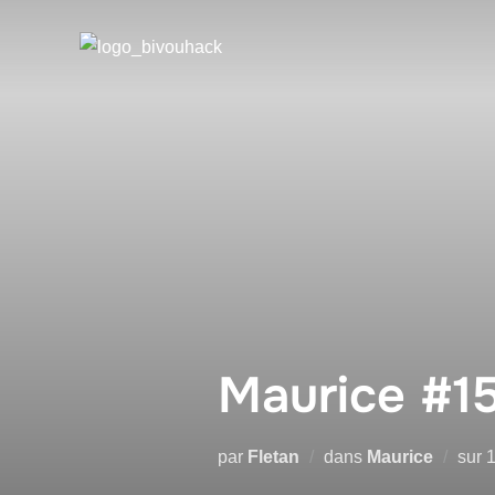
Aller
au
contenu
Maurice #15
P
par
Fletan
dans
Maurice
sur
l