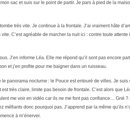
 mon sac et suis sur le point de partir. Je pars à pied de la mai
 tombe très vite. Je continue à la frontale. J’ai vraiment hâte d’a
vite. C’est agréable de marcher la nuit ici : contre toute attente i
ous. J’en informe Léa. Elle me répond qu’il sont pas encore part
r bon et j’en profite pour me baigner dans un ruisseau.
re le panorama nocturne : le Pouce est entouré de villes. Je su
t est très claire, limite pas besoin de frontale. C’est alors que L
ulent me voir en vidéo car ils ne me font pas confiance… Gné ?
sez méfiants donc pourquoi pas. J’apprend par la même qu’ils n
mmence à m’énerver.