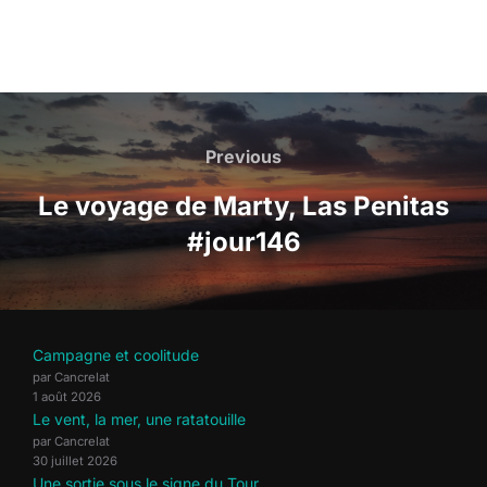
Navigation
de
Previous
Previous
l’article
Le voyage de Marty, Las Penitas
#jour146
Campagne et coolitude
par Cancrelat
1 août 2026
Le vent, la mer, une ratatouille
par Cancrelat
30 juillet 2026
Une sortie sous le signe du Tour