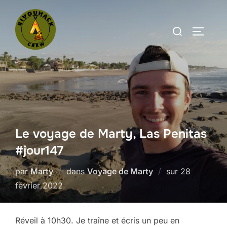
Aller
au
Rechercher :
PERMUT
contenu
Le voyage de Marty, Las Penitas
#jour147
Publié
par
Marty
dans
Voyage de Marty
sur
28
le
février 2022
Réveil à 10h30. Je traîne et écris un peu en