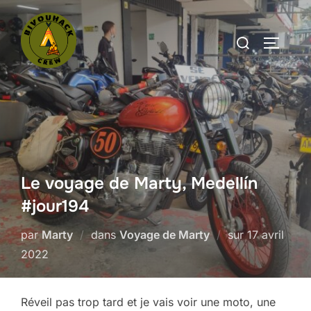
Aller
au
Rechercher :
PERMUT
contenu
Le voyage de Marty, Medellín
#jour194
Publié
par
Marty
dans
Voyage de Marty
sur
17 avril
le
2022
Réveil pas trop tard et je vais voir une moto, une