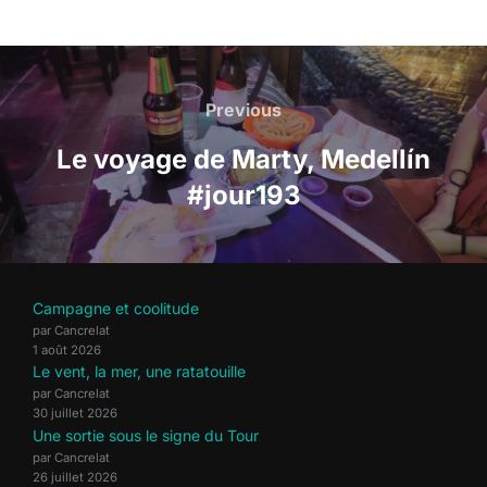
Navigation
de
Previous
Previous
l’article
Le voyage de Marty, Medellín
#jour193
Campagne et coolitude
par Cancrelat
1 août 2026
Le vent, la mer, une ratatouille
par Cancrelat
30 juillet 2026
Une sortie sous le signe du Tour
par Cancrelat
26 juillet 2026