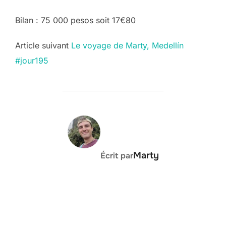
Bilan : 75 000 pesos soit 17€80
Post
Article suivant
Le voyage de Marty, Medellín
#jour195
navigation
AUTEUR DE LA PUBLICATION
Marty
Écrit par