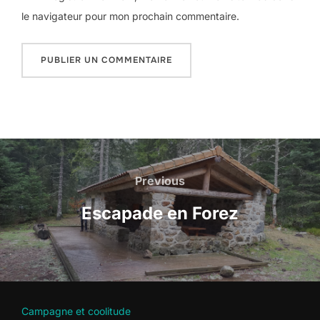
le navigateur pour mon prochain commentaire.
Navigation
de
Previous
Previous
l’article
Escapade en Forez
Campagne et coolitude