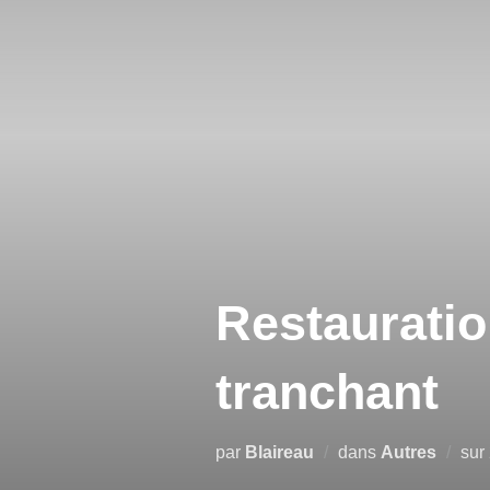
Aller
au
contenu
Restauratio
tranchant
par
Blaireau
dans
Autres
sur