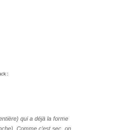
ack :
entière) qui a déjà la forme
lanche). Comme c’est sec, on