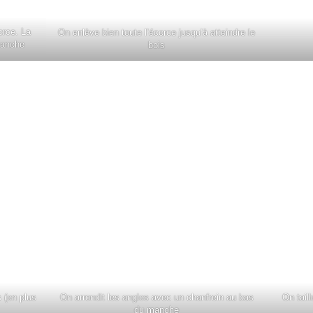
orce. La
On enlève bien toute l’écorce jusqu’à atteindre le
manche
bois
s (en plus
On arrondit les angles avec un chanfrein au bas
On taill
du manche