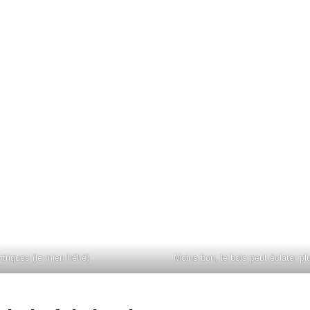
triques (le mien héhé)
Moins bon, le bois peut éclater p