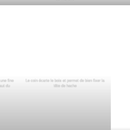
une fine
Le coin écarte le bois et permet de bien fixer la
aut du
tête de hache