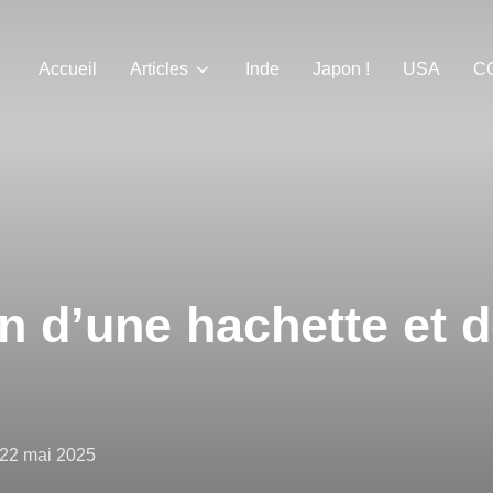
Accueil
Articles
Inde
Japon !
USA
C
n d’une hachette et 
Publié
22 mai 2025
le